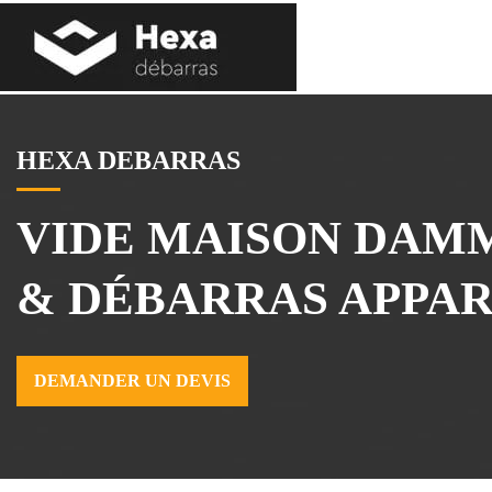
Aller
au
contenu
HEXA DEBARRAS
VIDE MAISON DAMM
& DÉBARRAS APPA
DEMANDER UN DEVIS