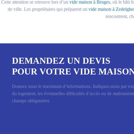
Cette attention se retrouve lors d’un
vide maison à Bruges
, où le bâti
de ville. Les propriétaires qui préparent un
vide maison à Zedelgh
rencontrent, ch
DEMANDEZ UN DEVIS
POUR VOTRE VIDE MAISO
Donnez nous le maximum d’informations. Indiquez-nous par ex
du logement, les éventuelles difficultés d’accès ou de stationneme
champs obligatoires