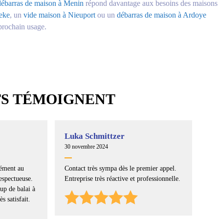
débarras de maison à Menin
répond davantage aux besoins des maisons
eke
, un
vide maison à Nieuport
ou un
débarras de maison à Ardoye
 prochain usage.
TS TÉMOIGNENT
Luka Schmittzer
30 novembre 2024
mément au
Contact très sympa dès le premier appel.
espectueuse.
Entreprise très réactive et professionnelle.
up de balai à
ès satisfait.