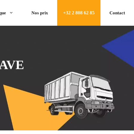
+32 2 808 62 85
ique
Nos prix
Contact
CAVE